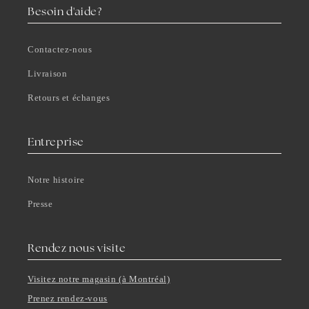
t
Besoin d'aide?
a
c
Contactez-nous
t
Livraison
Retours et échanges
Entreprise
Notre histoire
Presse
Rendez nous visite
Visitez notre magasin (à Montréal)
Prenez rendez-vous