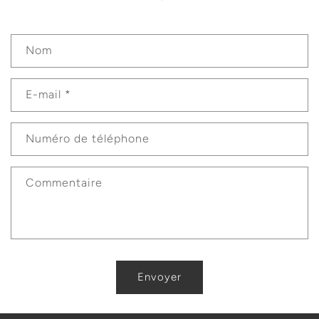
F
Nom
o
r
E-mail
*
m
u
l
Numéro de téléphone
a
i
Commentaire
r
e
d
e
c
Envoyer
o
n