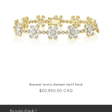
Bracelet tennis diamant motif floral
Prix
$20,950.00 CAD
habituel
Besoin d'aide?