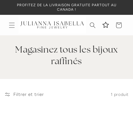
et
PROFITEZ DE LA LIVRAISON GRATUITE PARTOUT AU
passer
CANADA !
au
contenu
Panier
Magasinez tous les bijoux
raffinés
Filtrer et trier
1 produit